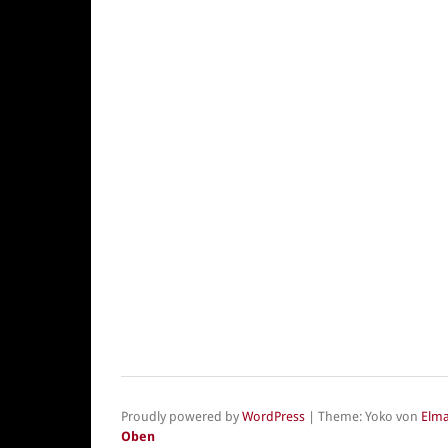
Proudly powered by
WordPress
|
Theme: Yoko von
Elma
Oben