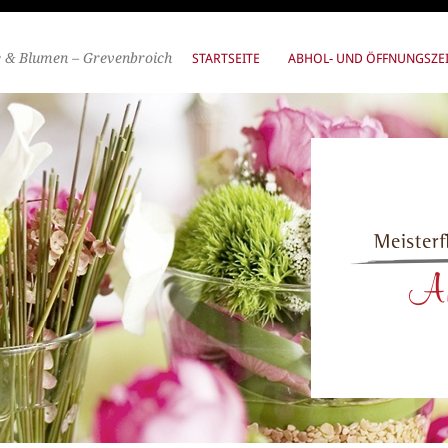
e & Blumen – Grevenbroich
STARTSEITE
ABHOL- UND ÖFFNUNGSZE